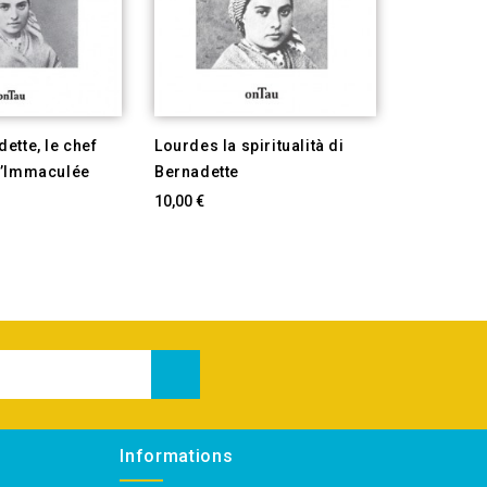
ette, le chef
Lourdes la spiritualità di
Lourdes de
l’Immaculée
Bernadette
Bernadett
10,00 €
10,00 €
Informations