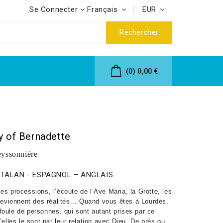
Se Connecter
Français
EUR
Rechercher
(0)
0,00 €
ty of Bernadette
eyssonnière
CATALAN - ESPAGNOL – ANGLAIS
es processions, l’écoute de l’Ave Maria, la Grotte, les
 deviennent des réalités... Quand vous êtes à Lourdes,
oule de personnes, qui sont autant prises par ce
’elles le sont par leur relation avec Dieu. De près ou