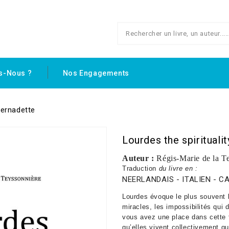
s-Nous ?
Nos Engagements
Bernadette
Lourdes the spirituali
Auteur :
Régis-Marie de la T
Traduction
du livre en :
NEERLANDAIS - ITALIEN - 
Lourdes évoque le plus souvent l
miracles, les impossibilités qui
vous avez une place dans cette f
qu’elles vivent
collectivement qu