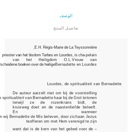
الوصف
تفاصيل المنتج
,
E.H.
Rég
i
s-M
arie
de
L
a
Teyssonn
ière
priester
van
het
bisdom
Tarbes
en
Lourdes,
is
cha-
pelain
van het Heiligdom O.L.Vrouw van
rscheidene
boeken
over
de
heilige
Bernadette
en
Lourdes.
Lou
rde
s,
de sp
iritualiteit
van
Be
rnadette
De auteur aarzelt niet om bij de voorstelling
e
spiritualiteit
van
Bernadette
haar
bij
de
Grot
te
tonen
terwijl ze de rozenkrans bidt, de
kruisweg
doet en de naastenliefde beleeft.
En wanneer
en
wij
Bernadette
de
Mis
beleven,
door
zich
aan
Jezus
te
offeren
om
met
Hem
verenigd
te
zijn
– want dat is de kern van het gebed voor de