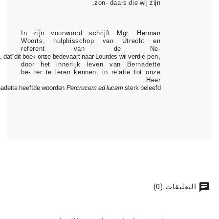
zon-
daars
die
wij
zijn.
In zijn voorwoord schrijft Mgr. Herman
Woo
rt
s,
hulpbisschop van Utrecht en
referent van de Ne-
,
dat
“dit
boek
onze
bedevaart
naar
Lourdes
wil
verdie-
pen,
door het innerlijk leven van Bernadette
be-
ter te leren kennen, in relatie tot onze
Heer
adette
heeft
de
woorden
Per
crucem
ad
lucem
sterk
beleefd”.
chat
التعليقات (0)