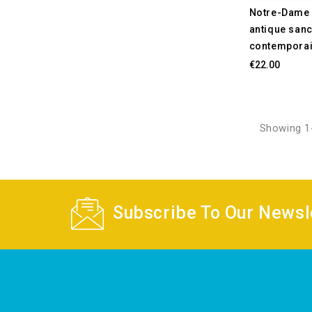
Notre-Dame d
antique sanc
contempora
€22.00
Showing 1-
Subscribe To Our Newsle