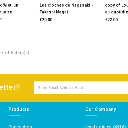
'Alet, un
Les cloches de Nagasaki -
copy of Lo
tuaire
Takashi Nagai
au quotidi
in
€20.00
€22.00
8 of 8 item(s)
tter!!
Products
Our Company
Prices drop
legal notices ONTAU