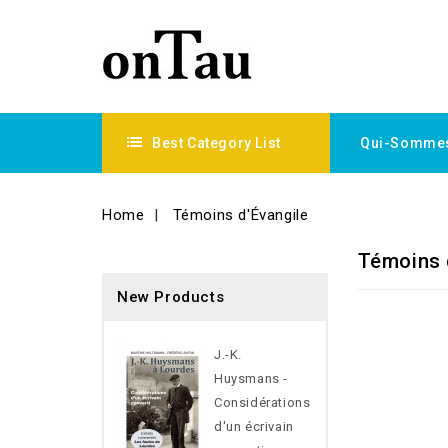
Best Category List
Qui-Somme
Home
Témoins d'Évangile
Témoins 
New Products
J.-K.
Huysmans -
Considérations
d'un écrivain