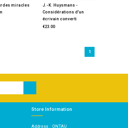
urdes miracles
J.-K. Huysmans -
en
Considérations d'un
écrivain converti
€23.00
1
Store Information
Address :
ONTAU