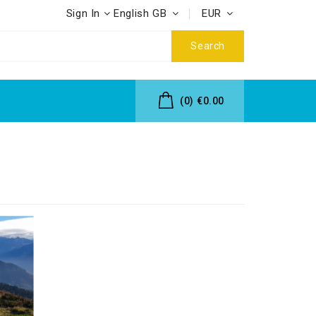
Sign In
English GB
EUR
Search
(0)
€0.00