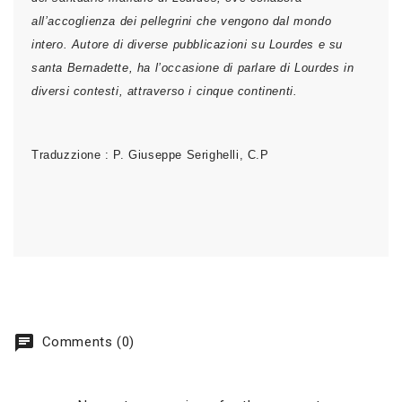
all’accoglien­za dei pellegrini che vengono dal mondo
intero. Autore di diverse pubblicazioni su Lourdes e su
santa Bernadette, ha l’occasione di parlare di Lourdes in
diversi contesti, attra­verso i cinque continenti.
Traduzzione : P. Giuseppe Serighelli, C.P
chat
Comments (0)