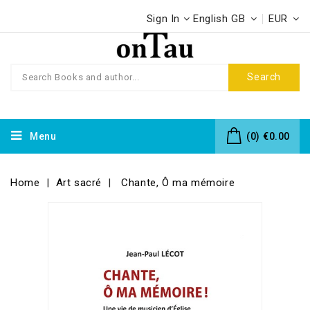
Sign In
English GB
EUR
Search
Menu
(0)
€0.00
Home
Art sacré
Chante, Ô ma mémoire