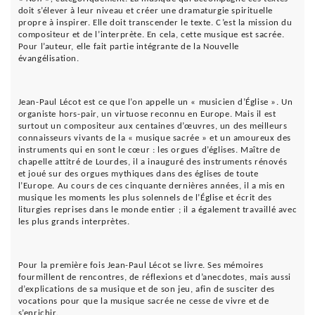
doit s’élever à leur niveau et créer une dramaturgie spirituelle
propre à inspirer. Elle doit transcender le texte. C’est la mission du
compositeur et de l’interprète. En cela, cette musique est sacrée.
Pour l’auteur, elle fait partie intégrante de la Nouvelle
évangélisation.
Jean-Paul Lécot est ce que l’on appelle un « musicien d’Église ». Un
organiste hors-pair, un virtuose reconnu en Europe. Mais il est
surtout un compositeur aux centaines d’œuvres, un des meilleurs
connaisseurs vivants de la « musique sacrée » et un amoureux des
instruments qui en sont le cœur : les orgues d’églises. Maître de
chapelle attitré de Lourdes, il a inauguré des instruments rénovés
et joué sur des orgues mythiques dans des églises de toute
l’Europe. Au cours de ces cinquante dernières années, il a mis en
musique les moments les plus solennels de l’Église et écrit des
liturgies reprises dans le monde entier ; il a également travaillé avec
les plus grands interprètes.
Pour la première fois Jean-Paul Lécot se livre. Ses mémoires
fourmillent de rencontres, de réflexions et d’anecdotes, mais aussi
d’explications de sa musique et de son jeu, afin de susciter des
vocations pour que la musique sacrée ne cesse de vivre et de
s’enrichir.