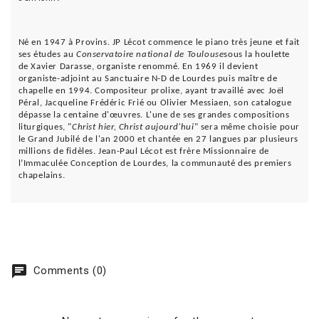
Né en 1947 à Provins. JP Lécot commence le piano très jeune et fait
ses études au
Conservatoire national de Toulouse
sous la houlette
de Xavier Darasse, organiste renommé. En 1969 il devient
organiste-adjoint au Sanctuaire N-D de Lourdes puis maître de
chapelle en 1994. Compositeur prolixe, ayant travaillé avec Joël
Péral, Jacqueline Frédéric Frié ou Olivier Messiaen, son catalogue
dépasse la centaine d'œuvres. L'une de ses grandes compositions
liturgiques, "
Christ hier, Christ aujourd’hui
" sera même choisie pour
le Grand Jubilé de l'an 2000 et chantée en 27 langues par plusieurs
millions de fidèles. Jean-Paul Lécot est frère Missionnaire de
l’Immaculée Conception de Lourdes, la communauté des premiers
chapelains.
chat
Comments (0)